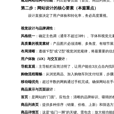
规划网站结构与功能
：列出必备页面（首页、商品列表页、
第二步：网站设计的核心要素（本篇重点）
设计直接决定了用户体验和转化率，务必高度重视。
视觉设计与品牌调性
：
风格统一
：确定主色调（通常不超过3种）、字体和视觉元
高质量的视觉素材
：产品图片必须清晰、多角度、有细节展
布局清晰
：遵循“F型”或“Z型”视觉浏览规律，将最重要
用户体验（UX）与交互设计
：
导航直观
：主导航栏应简洁明了，让用户能在3次点击内找
购物流程顺畅
：从浏览商品、加入购物车到支付结算，步骤
移动端优先
：超过半数的网购通过手机完成。确保网站在手
商品展示与页面设计
：
首页
：是网站的“门面”。应包含：清晰的品牌标识、吸睛
商品列表页
：提供多种排序（销量、价格、上新）和筛选方
商品详情页
：这是“临门一脚”的关键。需包含：放大镜功