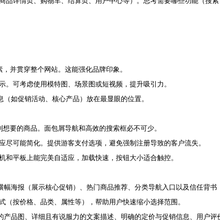
商品详情页、购物车、结算页、用户中心等）。思考需要哪些功能（搜索
素，并贯穿整个网站。这能强化品牌印象。
示。可考虑使用模特图、场景图或短视频，提升吸引力。
的信息（如促销活动、核心产品）放在最显眼的位置。
到想要的商品。面包屑导航和高效的搜索框必不可少。
应尽可能简化。提供游客支付选项，避免强制注册导致的客户流失。
机和平板上能完美自适应，加载快速，按钮大小适合触控。
的横幅海报（展示核心促销）、热门商品推荐、分类导航入口以及信任背书
式（按价格、品类、属性等），帮助用户快速缩小选择范围。
能的产品图、详细且有说服力的文案描述、明确的定价与促销信息、用户评